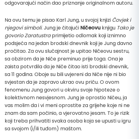
odgovarajući način dao priznanje originalnom autoru.
Na ovu temu je pisao Karl Jung, u svojoj knjizi
Čovjek i
njegovi simboli
. Jung je čitajući
Ničeovu
knjigu
Tako je
govorio Zaratustra
primijetio odlomak koji iznimno
podsjeća na jedan brodski dnevnik koji je Jung davno
pročitao. Za ovu slučajnost je upitao Ničeovu sestru,
sa obzirom da je Niče preminuo prije toga. Ona je
zaista potvrdila da je Niče čitao isti brodski dnevnik,
sa 11 godina. Oboje su bili uvjereni da Niče nije ni bio
svjestan da je zapravo ukrao ovu priču. O ovom
fenomenu Jung govori u okviru svoje hipoteze o
kolektivnom nesvjesnom. Jung je oprostio Ničeu, ja
vas molim da i vi meni oprostite za grijehe koje ni ne
znam da sam počinio, a vjerovatno jesam. To je rizik
koji treba prihvatiti svaka osoba koja se upusti u igru
sa svojom (i/ili tuđom) maštom.