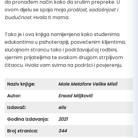
da pronađem način kako da srušim prepreke. U
ovom dijelu se spaja moja
prošlost, sadašnjost i
budućnost
. Hvala ti mama.
Tako je i ova knjiga namijenjena kako studenima
edukantima u psihoterapiji, posvećenim klijentima,
slučajnom strancu tako i podržavajućoj rodbini,
vjernim prijateljima te svakom drugom strpljivom
čitaocu. Hvala vam svima na podršci i povjerenju.
Naziv knjige:
Male Metafore Velike Misli
Autor:
Ensad Miljković
Izdavač:
elis
Godina izdavanja:
2021
Broj stranica:
344