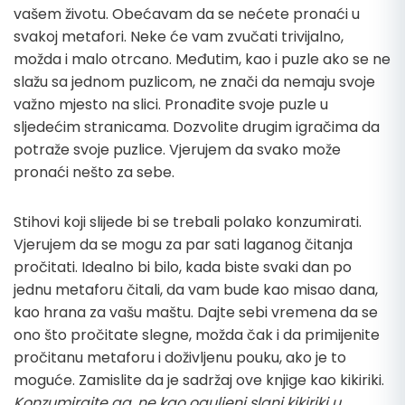
vašem životu. Obećavam da se nećete pronaći u
svakoj metafori. Neke će vam zvučati trivijalno,
možda i malo otrcano. Međutim, kao i puzle ako se ne
slažu sa jednom puzlicom, ne znači da nemaju svoje
važno mjesto na slici. Pronađite svoje puzle u
sljedećim stranicama. Dozvolite drugim igračima da
potraže svoje puzlice. Vjerujem da svako može
pronaći nešto za sebe.
Stihovi koji slijede bi se trebali polako konzumirati.
Vjerujem da se mogu za par sati laganog čitanja
pročitati. Idealno bi bilo, kada biste svaki dan po
jednu metaforu čitali, da vam bude kao misao dana,
kao hrana za vašu maštu. Dajte sebi vremena da se
ono što pročitate slegne, možda čak i da primijenite
pročitanu metaforu i doživljenu pouku, ako je to
moguće. Zamislite da je sadržaj ove knjige kao kikiriki.
Konzumirajte ga, ne kao oguljeni slani kikiriki u