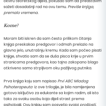
okviru teoretskog dijela, pokušao sam da predstavim
sažeti dosadašnji rad na ovu temu.
Previše knjiga,
premalo vremena.
Kome?
Moram biti iskren da sam često prilikom čitanja
knjiga preskakao predgovor i odmah prelazio na
glavno jelo, unutrašnju kremu. Kada sam počeo pisati
knjige, shvatio sam da se duša pisca krije u prvim
stranicama predgovora, kao tajno zakopano blago
otkriveno samo strpljivom oku pažljivog putnika.
Prva knjiga koju sam napisao
Prvi ABC Mladog
Psihoterapeuta
iz ove trilogije, je bila namijenjena
gotovo isključivo za edukante sa kojim radim, ali isto
tako za svaku osobu koja dijeli strast prema
psihologiji. Ovu knjigu sam posvetio svojoj
prošlosti
,