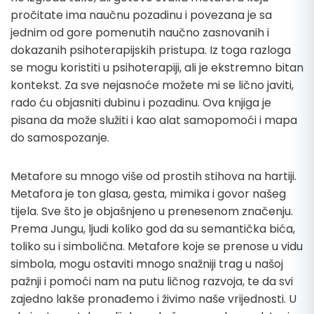
pročitate ima naučnu pozadinu i povezana je sa
jednim od gore pomenutih naučno zasnovanih i
dokazanih psihoterapijskih pristupa. Iz toga razloga
se mogu koristiti u psihoterapiji, ali je ekstremno bitan
kontekst. Za sve nejasnoće možete mi se lično javiti,
rado ću objasniti dubinu i pozadinu. Ova knjiga je
pisana da može služiti i kao alat samopomoći i mapa
do samospozanje.
Metafore su mnogo više od prostih stihova na hartiji.
Metafora je ton glasa, gesta, mimika i govor našeg
tijela. Sve što je objašnjeno u prenesenom značenju.
Prema Jungu, ljudi koliko god da su semantička bića,
toliko su i simbolična. Metafore koje se prenose u vidu
simbola, mogu ostaviti mnogo snažniji trag u našoj
pažnji i pomoći nam na putu ličnog razvoja, te da svi
zajedno lakše pronađemo i živimo naše vrijednosti. U