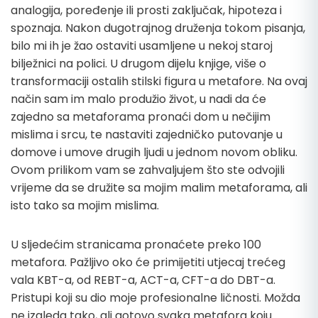
analogija, poređenje ili prosti zaključak, hipoteza i
spoznaja. Nakon dugotrajnog druženja tokom pisanja,
bilo mi ih je žao ostaviti usamljene u nekoj staroj
bilježnici na polici. U drugom dijelu knjige, više o
transformaciji ostalih stilski figura u metafore. Na ovaj
način sam im malo produžio život, u nadi da će
zajedno sa metaforama pronaći dom u nečijim
mislima i srcu, te nastaviti zajedničko putovanje u
domove i umove drugih ljudi u jednom novom obliku.
Ovom prilikom vam se zahvaljujem što ste odvojili
vrijeme da se družite sa mojim malim metaforama, ali
isto tako sa mojim mislima.
U sljedećim stranicama pronaćete preko 100
metafora. Pažljivo oko će primijetiti utjecaj trećeg
vala KBT-a, od REBT-a, ACT-a, CFT-a do DBT-a.
Pristupi koji su dio moje profesionalne ličnosti. Možda
ne izgleda tako, ali gotovo svaka metafora koju