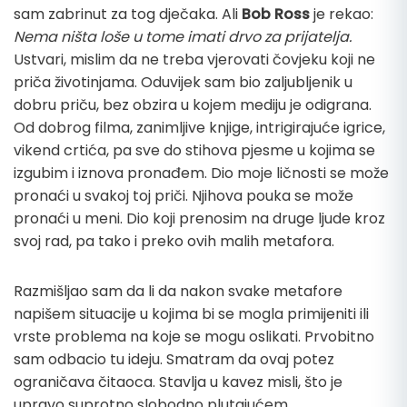
sam zabrinut za tog dječaka. Ali
Bob Ross
je rekao:
Nema ništa loše u tome imati drvo za prijatelja.
Ustvari, mislim da ne treba vjerovati čovjeku koji ne
priča životinjama. Oduvijek sam bio zaljubljenik u
dobru priču, bez obzira u kojem mediju je odigrana.
Od dobrog filma, zanimljive knjige, intrigirajuće igrice,
vikend crtića, pa sve do stihova pjesme u kojima se
izgubim i iznova pronađem. Dio moje ličnosti se može
pronaći u svakoj toj priči. Njihova pouka se može
pronaći u meni. Dio koji prenosim na druge ljude kroz
svoj rad, pa tako i preko ovih malih metafora.
Razmišljao sam da li da nakon svake metafore
napišem situacije u kojima bi se mogla primijeniti ili
vrste problema na koje se mogu oslikati. Prvobitno
sam odbacio tu ideju. Smatram da ovaj potez
ograničava čitaoca. Stavlja u kavez misli, što je
upravo suprotno slobodno plutajućem