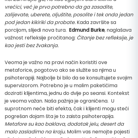
vrećici, već je prvo potrebno da ga zasadite,
zalijevate, uberete, oljuštite, posolite i tek onda jedan
pod jedan kikiriki da probate.
Kada završite sa
porcijom, slijedi nova tura.
Edmund Burke
, naglašava
važnost refleksije pročitanog:
Čitanje bez refleksije, je
kao jesti bez žvakanja.
Veoma je važno na pravi način koristiti ove
metaforice, pogotovo ako se služite sa njima u
psihoterapiji. Najbolje bi bilo da se konsultujete svojim
supervizorom. Potrebno je u malim paketićima
dozirati klijentima, jednu do dvije po seansi. Kontekst
je veoma važan. Naša pažnja je ograničena. U
suprotnom neće biti efekta, čak i klijenti mogu steći
pogrešan dojam šta je to zaista psihoterapija.
Metafore su kao baklava, dodatak jelu, desert da
malo zasladimo na kraju.
Molim vas nemojte pojesti