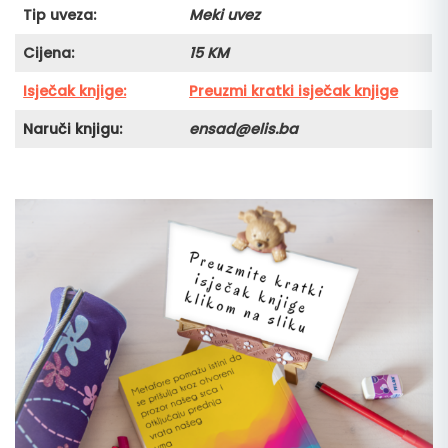
Tip uveza:
Meki
uvez
Cijena:
15 KM
Isječak knjige:
Preuzmi kratki isječak knjige
Naruči knjigu:
ensad@elis.ba