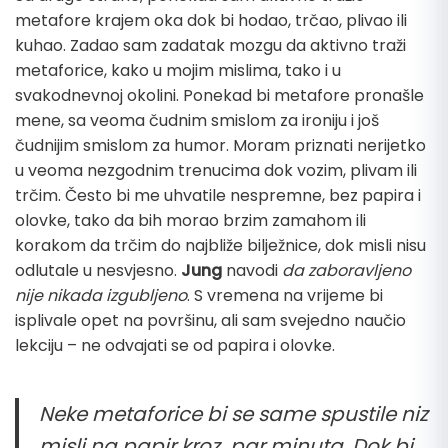
metafore krajem oka dok bi hodao, trčao, plivao ili
kuhao. Zadao sam zadatak mozgu da aktivno traži
metaforice, kako u mojim mislima, tako i u
svakodnevnoj okolini. Ponekad bi metafore pronašle
mene, sa veoma čudnim smislom za ironiju i još
čudnijim smislom za humor. Moram priznati nerijetko
u veoma nezgodnim trenucima dok vozim, plivam ili
trčim. Često bi me uhvatile nespremne, bez papira i
olovke, tako da bih morao brzim zamahom ili
korakom da trčim do najbliže bilježnice, dok misli nisu
odlutale u nesvjesno.
Jung
navodi
da zaboravljeno
nije nikada izgubljeno
. S vremena na vrijeme bi
isplivale opet na površinu, ali sam svejedno naučio
lekciju – ne odvajati se od papira i olovke.
Neke metaforice bi se same spustile niz
misli na papir kroz par minuta. Dok bi