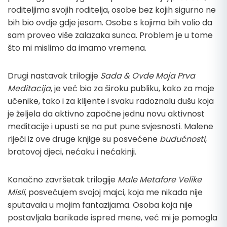
roditeljima svojih roditelja, osobe bez kojih sigurno ne
bih bio ovdje gdje jesam. Osobe s kojima bih volio da
sam proveo više zalazaka sunca. Problem je u tome
što mi mislimo da imamo vremena.
Drugi nastavak trilogije
Sada & Ovde Moja Prva
Meditacija
, je već bio za široku publiku, kako za moje
učenike, tako i za klijente i svaku radoznalu dušu koja
je željela da aktivno započne jednu novu aktivnost
meditacije i upusti se na put pune svjesnosti. Malene
riječi iz ove druge knjige su posvećene
budućnosti
,
bratovoj djeci, nećaku i nećakinji.
Konačno završetak trilogije
Male Metafore Velike
Misli
, posvećujem svojoj majci, koja me nikada nije
sputavala u mojim fantazijama. Osoba koja nije
postavljala barikade ispred mene, već mi je pomogla