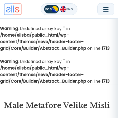
BOS
ENG
Warning
: Undefined array key "" in
Skip
/home/elisba/public_html/wp-
to
content/themes/neve/header-footer-
content
grid/Core/Builder/Abstract_Builder.php
on line
1713
Warning
: Undefined array key "" in
/home/elisba/public_html/wp-
content/themes/neve/header-footer-
grid/Core/Builder/Abstract_Builder.php
on line
1713
Male Metafore Velike Misli