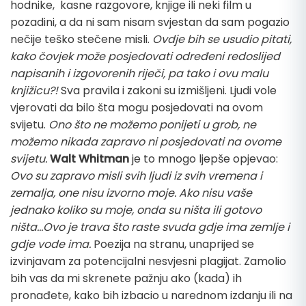
hodnike, kasne razgovore, knjige ili neki film u
pozadini, a da ni sam nisam svjestan da sam pogazio
nečije teško stečene misli.
Ovdje bih se usudio pitati,
kako čovjek može posjedovati određeni redoslijed
napisanih i izgovorenih riječi, pa tako i ovu malu
knjižicu?!
Sva pravila i zakoni su izmišljeni. Ljudi vole
vjerovati da bilo šta mogu posjedovati na ovom
svijetu.
Ono što ne možemo ponijeti u grob, ne
možemo nikada zapravo ni posjedovati na ovome
svijetu.
Walt Whitman
je to mnogo ljepše opjevao:
Ovo su zapravo misli svih ljudi iz svih vremena i
zemalja, one nisu izvorno moje. Ako nisu vaše
jednako koliko su moje, onda su ništa ili gotovo
ništa…Ovo je trava što raste svuda gdje ima zemlje i
gdje vode ima.
Poezija na stranu, unaprijed se
izvinjavam za potencijalni nesvjesni plagijat. Zamolio
bih vas da mi skrenete pažnju ako (kada) ih
pronađete, kako bih izbacio u narednom izdanju ili na