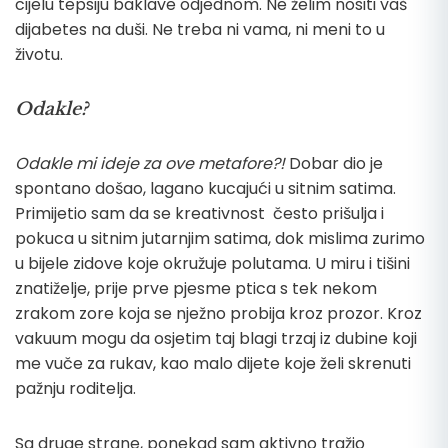
cijelu tepsiju baklave odjednom. Ne želim nositi vaš
dijabetes na duši. Ne treba ni vama, ni meni to u
životu.
Odakle?
Odakle mi ideje za ove metafore?!
Dobar dio je
spontano došao, lagano kucajući u sitnim satima.
Primijetio sam da se kreativnost često prišulja i
pokuca u sitnim jutarnjim satima, dok mislima zurimo
u bijele zidove koje okružuje polutama. U miru i tišini
znatiželje, prije prve pjesme ptica s tek nekom
zrakom zore koja se nježno probija kroz prozor. Kroz
vakuum mogu da osjetim taj blagi trzaj iz dubine koji
me vuče za rukav, kao malo dijete koje želi skrenuti
pažnju roditelja.
Sa druge strane, ponekad sam aktivno tražio