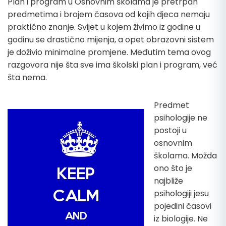
Plan i program u Osnovnim školama je pretrpan
predmetima i brojem časova od kojih djeca nemaju
praktično znanje. Svijet u kojem živimo iz godine u
godinu se drastično mijenja, a opet obrazovni sistem
je doživio minimalne promjene. Međutim tema ovog
razgovora nije šta sve ima školski plan i program, već
šta nema.
Predmet
psihologije ne
postoji u
osnovnim
školama. Možda
ono što je
najbliže
psihologiji jesu
pojedini časovi
iz biologije. Ne