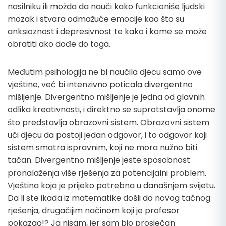
nasilniku ili možda da nauči kako funkcioniše ljudski
mozak i stvara odmažuće emocije kao što su
anksioznost i depresivnost te kako i kome se može
obratiti ako dođe do toga.
Međutim psihologija ne bi naučila djecu samo ove
vještine, već bi intenzivno poticala divergentno
mišljenje. Divergentno mišljenje je jedna od glavnih
odlika kreativnosti, i direktno se suprotstavlja onome
što predstavlja obrazovni sistem. Obrazovni sistem
uči djecu da postoji jedan odgovor, i to odgovor koji
sistem smatra ispravnim, koji ne mora nužno biti
tačan. Divergentno mišljenje jeste sposobnost
pronalaženja više rješenja za potencijalni problem.
Vještina koja je prijeko potrebna u današnjem svijetu.
Da li ste ikada iz matematike došli do novog tačnog
rješenja, drugačijim načinom koji je profesor
pokazao!? Ja nisam, jer sam bio prosječan