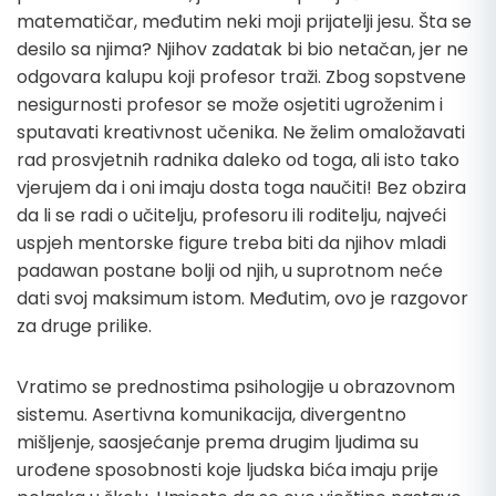
matematičar, međutim neki moji prijatelji jesu. Šta se
desilo sa njima? Njihov zadatak bi bio netačan, jer ne
odgovara kalupu koji profesor traži. Zbog sopstvene
nesigurnosti profesor se može osjetiti ugroženim i
sputavati kreativnost učenika. Ne želim omaložavati
rad prosvjetnih radnika daleko od toga, ali isto tako
vjerujem da i oni imaju dosta toga naučiti! Bez obzira
da li se radi o učitelju, profesoru ili roditelju, najveći
uspjeh mentorske figure treba biti da njihov mladi
padawan postane bolji od njih, u suprotnom neće
dati svoj maksimum istom. Međutim, ovo je razgovor
za druge prilike.
Vratimo se prednostima psihologije u obrazovnom
sistemu. Asertivna komunikacija, divergentno
mišljenje, saosjećanje prema drugim ljudima su
urođene sposobnosti koje ljudska bića imaju prije