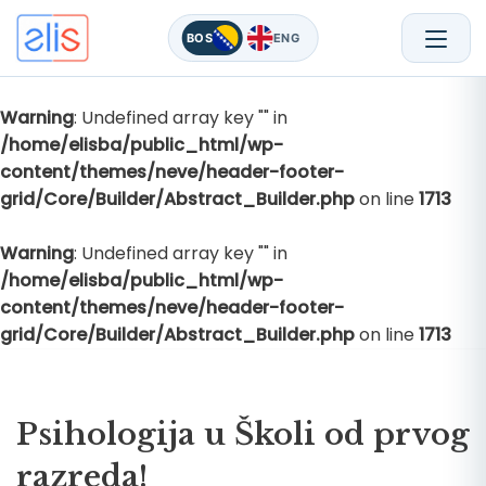
BOS
ENG
Warning
: Undefined array key "" in
Skip
/home/elisba/public_html/wp-
to
content/themes/neve/header-footer-
content
grid/Core/Builder/Abstract_Builder.php
on line
1713
Warning
: Undefined array key "" in
/home/elisba/public_html/wp-
content/themes/neve/header-footer-
grid/Core/Builder/Abstract_Builder.php
on line
1713
Psihologija u Školi od prvog
razreda!