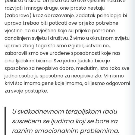
polaska u školu. Umjesto da se ove vještine nastave
razvijati i mnoge druge, one prosto nestaju
(zaborave) kroz obrazovanje. Zadatak psihologije bi
upravo trebao biti poticati ove prijeko potrebne
vještine. To su vještine koje su prijeko potrebne
današnjem svijetu i društvu. Živimo u okrutnom svijetu
upravo zbog toga što smo izgubili, ustvari ne,
zaboravili smo ove urođene sposobnosti koje nas
čine ljudskim bićima. Sve jedno ljudsko biće je
sposobno za neopisivo dobro, međutim, isto tako sve
jedna osoba je sposobna za neopisivo zlo. Mi nismo
krivi što imamo gene koje imamo, ali jesmo odgovorni
za svoje postupke.
U svakodnevnom terapijskom radu
susrećem se ljudima koji se bore sa
raznim emocionalnim problemima.