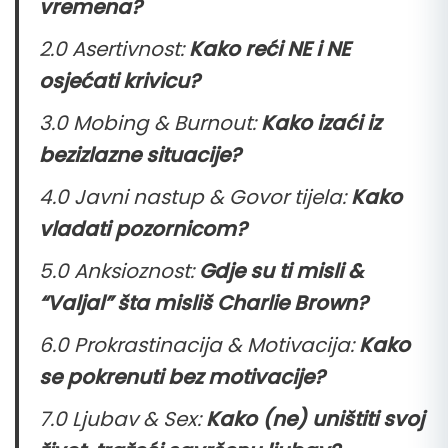
vremena?
2.0 Asertivnost:
Kako reći NE i NE
osjećati krivicu?
3.0 Mobing & Burnout:
Kako izaći iz
bezizlazne
situacije?
4.0 Javni nastup & Govor tijela:
Kako
vladati pozornicom?
5.0 Anksioznost:
Gdje su ti misli &
“Valjal” šta misliš Charlie Brown?
6.0 Prokrastinacija & Motivacija:
Kako
se pokrenuti bez motivacije?
7.0 Ljubav & Sex:
Kako (ne) uništiti svoj