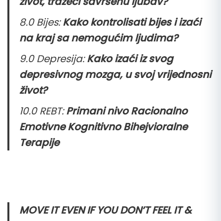
život, tražeći savršenu ljubav?
8.0 Bijes:
Kako kontrolisati bijes i izaći
na kraj sa
nemogućim
ljudima?
9.0 Depresija:
Kako izaći iz svog
depresivnog mozga, u svoj vrijednosni
život?
10.0 REBT:
Primani nivo Racionalno
Emotivne Kognitivno Bihejvioralne
Terapije
MOVE IT EVEN IF YOU DON’T FEEL IT &