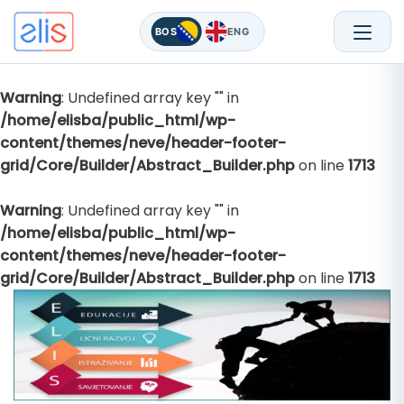
BOS
ENG
Warning
: Undefined array key "" in
Skip
/home/elisba/public_html/wp-
to
content/themes/neve/header-footer-
content
grid/Core/Builder/Abstract_Builder.php
on line
1713
Warning
: Undefined array key "" in
/home/elisba/public_html/wp-
content/themes/neve/header-footer-
grid/Core/Builder/Abstract_Builder.php
on line
1713