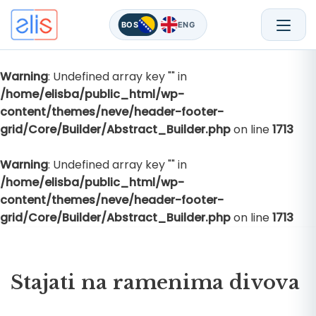
BOS
ENG
Warning
: Undefined array key "" in
Skip
/home/elisba/public_html/wp-
to
content/themes/neve/header-footer-
content
grid/Core/Builder/Abstract_Builder.php
on line
1713
Warning
: Undefined array key "" in
/home/elisba/public_html/wp-
content/themes/neve/header-footer-
grid/Core/Builder/Abstract_Builder.php
on line
1713
Stajati na ramenima divova