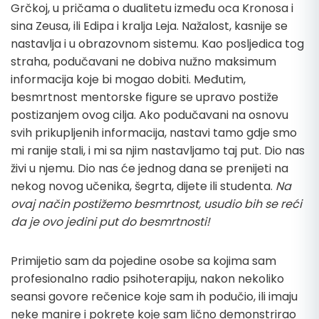
Grčkoj, u pričama o dualitetu između oca Kronosa i
sina Zeusa, ili Edipa i kralja Leja. Nažalost, kasnije se
nastavlja i u obrazovnom sistemu. Kao posljedica tog
straha, podučavani ne dobiva nužno maksimum
informacija koje bi mogao dobiti. Međutim,
besmrtnost mentorske figure se upravo postiže
postizanjem ovog cilja. Ako podučavani na osnovu
svih prikupljenih informacija, nastavi tamo gdje smo
mi ranije stali, i mi sa njim nastavljamo taj put. Dio nas
živi u njemu. Dio nas će jednog dana se prenijeti na
nekog novog učenika, šegrta, dijete ili studenta.
Na
ovaj način postižemo besmrtnost, usudio bih se reći
da je ovo jedini put do besmrtnosti!
Primijetio sam da pojedine osobe sa kojima sam
profesionalno radio psihoterapiju, nakon nekoliko
seansi govore rečenice koje sam ih podučio, ili imaju
neke manire i pokrete koje sam lično demonstrirao