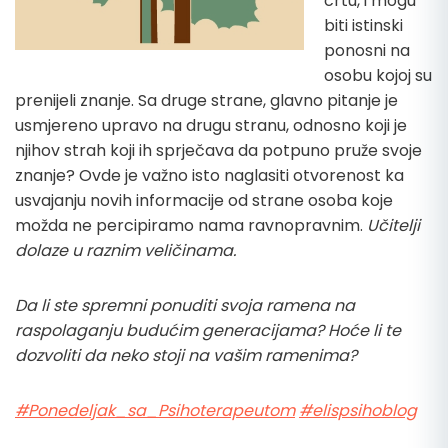
crtu, i mogu
biti istinski
ponosni na
osobu kojoj su
prenijeli znanje. Sa druge strane, glavno pitanje je
usmjereno upravo na drugu stranu, odnosno koji je
njihov strah koji ih sprječava da potpuno pruže svoje
znanje? Ovde je važno isto naglasiti otvorenost ka
usvajanju novih informacije od strane osoba koje
možda ne percipiramo nama ravnopravnim.
Učitelji
dolaze u raznim veličinama.
Da li ste spremni ponuditi svoja ramena na
raspolaganju budućim generacijama? Hoće li te
dozvoliti da neko stoji na vašim ramenima?
#Ponedeljak_sa_Psihoterapeutom
#elispsihoblog