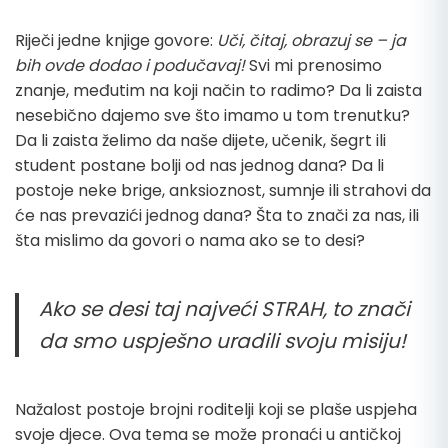
Riječi jedne knjige govore:
Uči, čitaj, obrazuj se – ja
bih ovde dodao i podučavaj
!
Svi mi prenosimo
znanje, međutim na koji način to radimo? Da li zaista
nesebično dajemo sve što imamo u tom trenutku?
Da li zaista želimo da naše dijete, učenik, šegrt ili
student postane bolji od nas jednog dana? Da li
postoje neke
brige, anksioznost, sumnje ili strahovi
da
će nas prevazići jednog dana? Šta to znači za nas, ili
šta mislimo da govori o nama ako se to desi?
Ako se desi taj najveći STRAH, to znači
da smo uspješno uradili svoju misiju!
Nažalost postoje brojni roditelji koji se plaše uspjeha
svoje djece. Ova tema se može pronaći u antičkoj