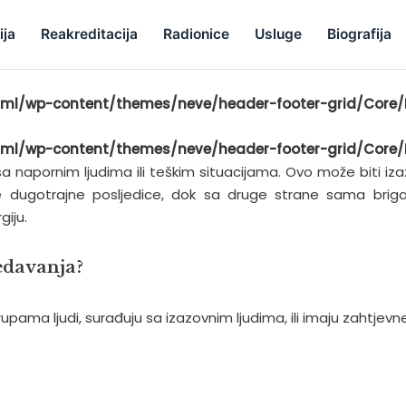
ija
Reakreditacija
Radionice
Usluge
Biografija
ml/wp-content/themes/neve/header-footer-grid/Core/B
ml/wp-content/themes/neve/header-footer-grid/Core/B
apornim ljudima ili teškim situacijama. Ovo može biti izazov
dugotrajne posljedice, dok sa druge strane sama briga ok
iju.
edavanja?
ma ljudi, surađuju sa izazovnim ljudima, ili imaju zahtjevne 