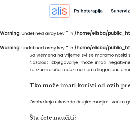
Psihoterapija
Superviz
Warning
: Undefined array key "" in
/home/elisba/public_ht
Skip
to
Warning
: Undefined array key "" in
/home/elisba/public_ht
content
Sa vremena na vrijeme svi se moramo nositi sa n
Nažalost izbjegavanje može imati negativne 
konzumirajuća i oduzima nam dragocjenu energ
Tko može imati koristi od ovih pr
Osobe koje rukovode drugim manjim i većim grupa
Šta ćete naučiti?