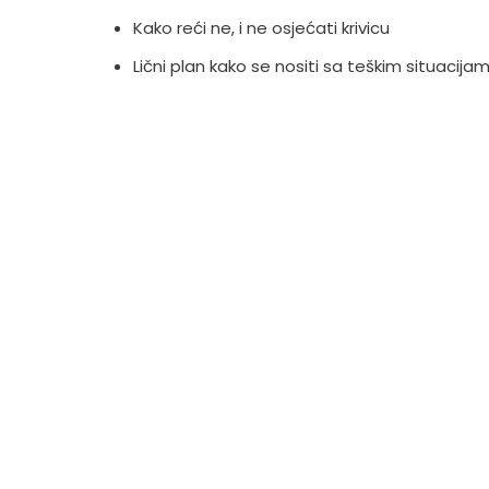
Kako reći ne, i ne osjećati krivicu
Lični plan kako se nositi sa teškim situacija