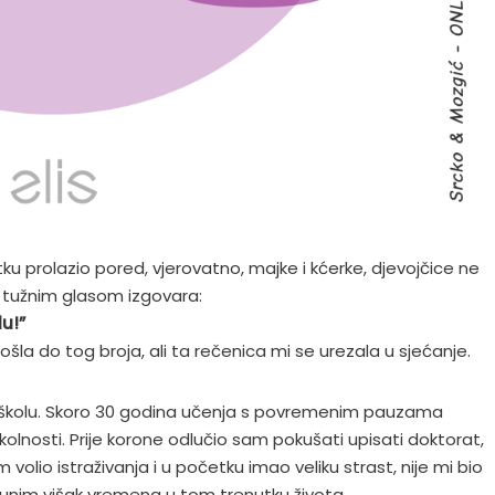
u prolazio pored, vjerovatno, majke i kćerke, djevojčice ne
tužnim glasom izgovara:
u!”
a do tog broja, ali ta rečenica mi se urezala u sjećanje.
io školu. Skoro 30 godina učenja s povremenim pauzama
kolnosti. Prije korone odlučio sam pokušati upisati doktorat,
volio istraživanja i u početku imao veliku strast, nije mi bio
punim višak vremena u tom trenutku života.