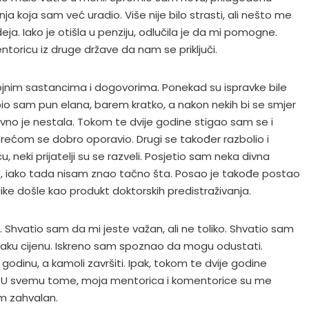
anja koja sam već uradio. Više nije bilo strasti, ali nešto me
eja. Iako je otišla u penziju, odlučila je da mi pomogne.
toricu iz druge države da nam se priključi.
ojnim sastancima i dogovorima. Ponekad su ispravke bile
io sam pun elana, barem kratko, a nakon nekih bi se smjer
vno je nestala. Tokom te dvije godine stigao sam se i
o, srećom se dobro oporavio. Drugi se također razbolio i
cu, neki prijatelji su se razveli. Posjetio sam neka divna
, iako tada nisam znao tačno šta. Posao je takođe postao
like došle kao produkt doktorskih predistraživanja.
 Shvatio sam da mi jeste važan, ali ne toliko. Shvatio sam
o svaku cijenu. Iskreno sam spoznao da mogu odustati.
godinu, a kamoli završiti. Ipak, tokom te dvije godine
 U svemu tome, moja mentorica i komentorice su me
im zahvalan.