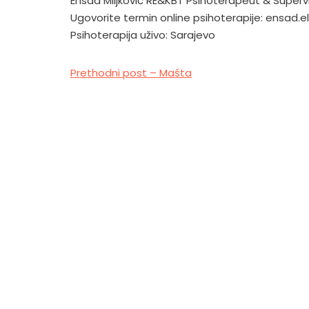
Ensad Miljković RE&KBT Psihoterapeut & Superv
Ugovorite termin online psihoterapije:
ensad.e
Psihoterapija uživo: Sarajevo
Prethodni post – Mašta