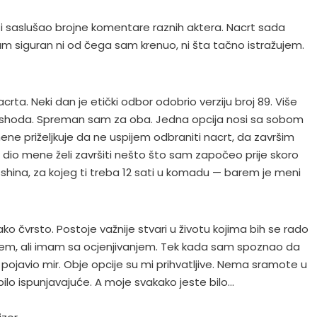
i saslušao brojne komentare raznih aktera. Nacrt sada
sam siguran ni od čega sam krenuo, ni šta tačno istražujem.
rta. Neki dan je etički odbor odobrio verziju broj 89. Više
ishoda. Spreman sam za oba. Jedna opcija nosi sa sobom
ene priželjkuje da ne uspijem odbraniti nacrt, da završim
 dio mene želi završiti nešto što sam započeo prije skoro
sshina, za kojeg ti treba 12 sati u komadu — barem je meni
o čvrsto. Postoje važnije stvari u životu kojima bih se rado
em, ali imam sa ocjenjivanjem. Tek kada sam spoznao da
pojavio mir. Obje opcije su mi prihvatljive. Nema sramote u
ilo ispunjavajuće. A moje svakako jeste bilo…