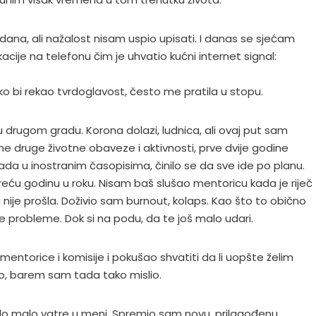
ana, ali nažalost nisam uspio upisati. I danas se sjećam
acije na telefonu čim je uhvatio kućni internet signal:
ko bi rekao tvrdoglavost, često me pratila u stopu.
drugom gradu. Korona dolazi, ludnica, ali ovaj put sam
jne druge životne obaveze i aktivnosti, prve dvije godine
ada u inostranim časopisima, činilo se da sve ide po planu.
eću godinu u roku. Nisam baš slušao mentoricu kada je riječ
ja nije prošla. Doživio sam burnout, kolaps. Kao što to obično
e probleme. Dok si na podu, da te još malo udari.
ntorice i komisije i pokušao shvatiti da li uopšte želim
o, barem sam tada tako mislio.
 je bilo malo vatre u meni. Spremio sam novu, prilagođenu