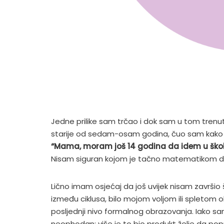
Jedne prilike sam trčao i dok sam u tom trenutk
starije od sedam-osam godina, čuo sam kako 
“Mama, moram još 14 godina da idem u škol
Nisam siguran kojom je tačno matematikom došl
Lično imam osjećaj da još uvijek nisam završ
između ciklusa, bilo mojom voljom ili spletom o
posljednji nivo formalnog obrazovanja. Iako sam 
neophodan; više je to bio produkt želje da po