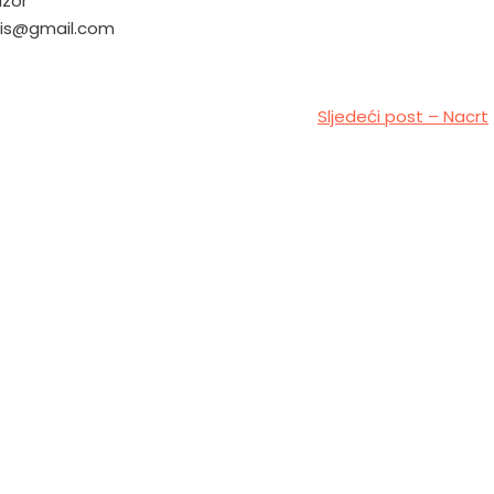
izor
lis@gmail.com
Sljedeći post – Nacrt