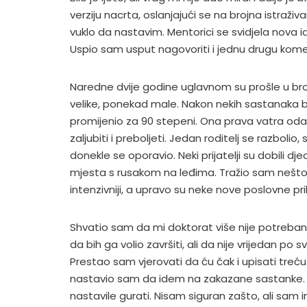
verziju nacrta, oslanjajući se na brojna istraživ
vuklo da nastavim. Mentorici se svidjela nova id
Uspio sam usput nagovoriti i jednu drugu komen
Naredne dvije godine uglavnom su prošle u br
velike, ponekad male. Nakon nekih sastanaka b
promijenio za 90 stepeni. Ona prava vatra oda
zaljubiti i preboljeti. Jedan roditelj se razboli
donekle se oporavio. Neki prijatelji su dobili dje
mjesta s rusakom na leđima. Tražio sam nešto
intenzivniji, a upravo su neke nove poslovne pri
Shvatio sam da mi doktorat više nije potreban.
da bih ga volio završiti, ali da nije vrijedan p
Prestao sam vjerovati da ću čak i upisati treću 
nastavio sam da idem na zakazane sastanke.
nastavile gurati. Nisam siguran zašto, ali sam 