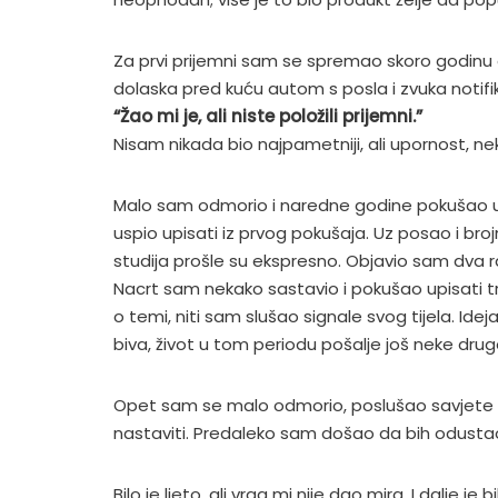
Za prvi prijemni sam se spremao skoro godinu d
dolaska pred kuću autom s posla i zvuka notifik
“Žao mi je, ali niste položili prijemni.”
Nisam nikada bio najpametniji, ali upornost, ne
Malo sam odmorio i naredne godine pokušao u 
uspio upisati iz prvog pokušaja. Uz posao i bro
studija prošle su ekspresno. Objavio sam dva r
Nacrt sam nekako sastavio i pokušao upisati tr
o temi, niti sam slušao signale svog tijela. Ide
biva, život u tom periodu pošalje još neke drug
Opet sam se malo odmorio, poslušao savjete me
nastaviti. Predaleko sam došao da bih odusta
Bilo je ljeto, ali vrag mi nije dao mira. I dalje