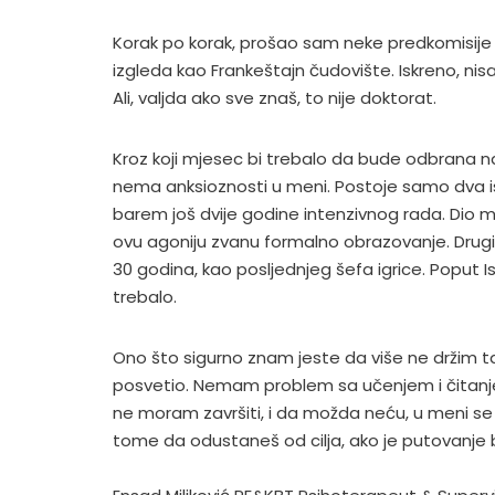
Korak po korak, prošao sam neke predkomisije 
izgleda kao Frankeštajn čudovište. Iskreno, ni
Ali, valjda ako sve znaš, to nije doktorat.
Kroz koji mjesec bi trebalo da bude odbrana nac
nema anksioznosti u meni. Postoje samo dva 
barem još dvije godine intenzivnog rada. Dio m
ovu agoniju zvanu formalno obrazovanje. Drugi
30 godina, kao posljednjeg šefa igrice. Poput I
trebalo.
Ono što sigurno znam jeste da više ne držim tak
posvetio. Nemam problem sa učenjem i čitanj
ne moram završiti, i da možda neću, u meni se 
tome da odustaneš od cilja, ako je putovanje b