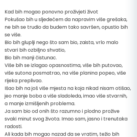
Kad bih mogao ponovno proživjeti život
Pokušao bih u sljedećem da napravim više grešaka,
ne bih se trudio da budem tako savršen, opustio bih
se više.
Bio bih gluplji nego što sam bio, zaista, vrlo malo
stvari bih ozbiljno shvatio,
Bio bih manji čistunac.
Više bih se izlagao opasnostima, više bih putovao,
više sutona posmatrao, na više planina popeo, više
rijeka preplivao.
Išao bih na još više mjesta na koja nikad nisam otišao,
jeo manje boba a više sladoleda, imao više stvarnih,
a manje izmišljenih problema.
Ja sam bio od onih što razumno i plodno prožive
svaki minut svog života. Imao sam, jasno i trenutaka
radosti.
Ali kada bih mogao nazad da se vratim, težio bih