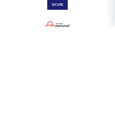
SAZNAJ VIŠE O
Psihoterapija
Supervizije
Reakreditacija
Radionice
Usluge
Biografija