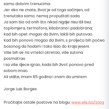
samo dobrim trenucima.
Jer ako ne znate, život je od toga sačinjen, od
trenutaka samo; nemoj propuštati sada.
Ja sam bio od onih što nikad nigdje nisu išli bez
toplomjera, termofora, kišobrana i padobrana;
kad bih opet mogao da živim, lakši bih putovao.
Kad bih ponovo mogao da živim, s proljeća bih počeo
bosonog da hodam i tako išao do kraja jeseni.
Više bih se na vrtešci okretao, više sutona
posmatrao
i sa više djece igrao, kada bih život ponovo pred
sobom imao.
Ali vidite, imam 85 godina i znam da umirem.
Jorge Luis Borges
Pročitajte ostale postove na blogu:
www.elis.ba/blog