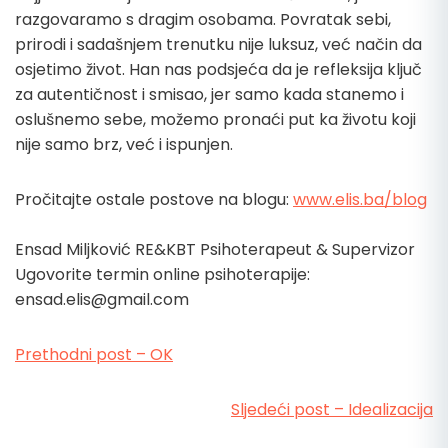
razgovaramo s dragim osobama. Povratak sebi,
prirodi i sadašnjem trenutku nije luksuz, već način da
osjetimo život. Han nas podsjeća da je refleksija ključ
za autentičnost i smisao, jer samo kada stanemo i
oslušnemo sebe, možemo pronaći put ka životu koji
nije samo brz, već i ispunjen.
Pročitajte ostale postove na blogu:
www.elis.ba/blog
Ensad Miljković RE&KBT Psihoterapeut & Supervizor
Ugovorite termin online psihoterapije:
ensad.elis@gmail.com
Prethodni post – OK
Sljedeći post – Idealizacija