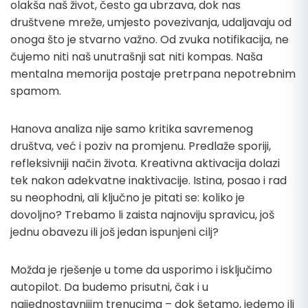
olakša naš život, često ga ubrzava, dok nas
društvene mreže, umjesto povezivanja, udaljavaju od
onoga što je stvarno važno. Od zvuka notifikacija, ne
čujemo niti naš unutrašnji sat niti kompas. Naša
mentalna memorija postaje pretrpana nepotrebnim
spamom.
Hanova analiza nije samo kritika savremenog
društva, već i poziv na promjenu. Predlaže sporiji,
refleksivniji način života. Kreativna aktivacija dolazi
tek nakon adekvatne inaktivacije. Istina, posao i rad
su neophodni, ali ključno je pitati se: koliko je
dovoljno? Trebamo li zaista najnoviju spravicu, još
jednu obavezu ili još jedan ispunjeni cilj?
Možda je rješenje u tome da usporimo i isključimo
autopilot. Da budemo prisutni, čak i u
najjednostavnijim trenucima – dok šetamo, jedemo ili