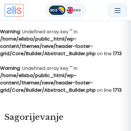
BOS
ENG
Warning
: Undefined array key "" in
Skip
/home/elisba/public_html/wp-
to
content/themes/neve/header-footer-
content
grid/Core/Builder/Abstract_Builder.php
on line
1713
Warning
: Undefined array key "" in
/home/elisba/public_html/wp-
content/themes/neve/header-footer-
grid/Core/Builder/Abstract_Builder.php
on line
1713
Sagorijevanje