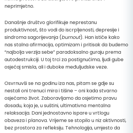
neprimjetno.
Današnje društvo glorifikuje neprestanu
produktivnost, što vodi do iscrpljenosti, depresije i
sindroma sagorijevanja (
burnout
). Han ističe kako
nas stalna afirmacija, optimizam i pritisak da budemo
“najbolja verzija sebe” paradoksalno guraju prema
autodestrukciji. U toj trci za postignućima, ljudi gube
osjećaj smisla, ali i duboke međuljudske veze.
Osvrnuvši se na godinu iza nas, pitam se gdje su
nestali oni trenuci mira i tišine – oni kada stvarno
osjećamo život. Zaboravljamo da osjetimo pravu
dosadu, koja je, u suštini, ultimativna mentalna
relaksacija. Dani jednostavno ispare u vrtlogu
obaveza i planova. Vrijeme se stopilo u niz aktivnosti,
bez prostora za refleksiju. Tehnologija, umjesto da