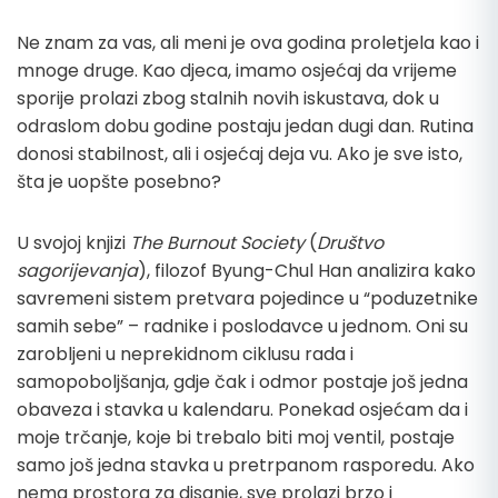
Ne znam za vas, ali meni je ova godina proletjela kao i
mnoge druge. Kao djeca, imamo osjećaj da vrijeme
sporije prolazi zbog stalnih novih iskustava, dok u
odraslom dobu godine postaju jedan dugi dan. Rutina
donosi stabilnost, ali i osjećaj deja vu. Ako je sve isto,
šta je uopšte posebno?
U svojoj knjizi
The Burnout Society
(
Društvo
sagorijevanja
), filozof Byung-Chul Han analizira kako
savremeni sistem pretvara pojedince u “poduzetnike
samih sebe” – radnike i poslodavce u jednom. Oni su
zarobljeni u neprekidnom ciklusu rada i
samopoboljšanja, gdje čak i odmor postaje još jedna
obaveza i stavka u kalendaru. Ponekad osjećam da i
moje trčanje, koje bi trebalo biti moj ventil, postaje
samo još jedna stavka u pretrpanom rasporedu. Ako
nema prostora za disanje, sve prolazi brzo i