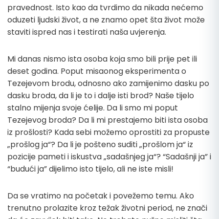
pravednost. Isto kao da tvrdimo da nikada nećemo
oduzeti ljudski život, a ne znamo opet šta život može
staviti ispred nas i testirati naša uvjerenja.
Mi danas nismo ista osoba koja smo bili prije pet ili
deset godina. Poput misaonog eksperimenta o
Tezejevom brodu, odnosno ako zamijenimo dasku po
dasku broda, da li je to i dalje isti brod? Naše tijelo
stalno mijenja svoje ćelije. Da li smo mi poput
Tezejevog broda? Da li mi prestajemo biti ista osoba
iz prošlosti? Kada sebi možemo oprostiti za propuste
„prošlog ja“? Da li je pošteno suditi „prošlom ja“ iz
pozicije pameti i iskustva „sadašnjeg ja“? “Sadašnji ja” i
“budući ja” dijelimo isto tijelo, ali ne iste misli!
Da se vratimo na početak i povežemo temu. Ako
trenutno prolazite kroz težak životni period, ne znači