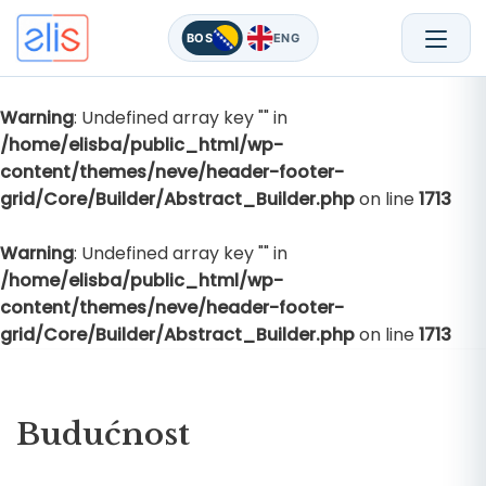
BOS
ENG
Warning
: Undefined array key "" in
Skip
/home/elisba/public_html/wp-
to
content/themes/neve/header-footer-
content
grid/Core/Builder/Abstract_Builder.php
on line
1713
Warning
: Undefined array key "" in
/home/elisba/public_html/wp-
content/themes/neve/header-footer-
grid/Core/Builder/Abstract_Builder.php
on line
1713
Budućnost