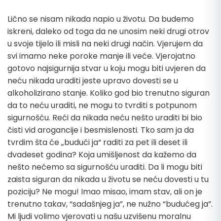
Lično se nisam nikada napio u životu. Da budemo
iskreni, daleko od toga da ne unosim neki drugi otrov
u svoje tijelo ili misli na neki drugi način. Vjerujem da
svi imamo neke poroke manje ili veće. Vjerojatno
gotovo najsigurnija stvar u koju mogu biti uvjeren da
neću nikada uraditi jeste upravo dovesti se u
alkoholizirano stanje. Koliko god bio trenutno siguran
da to neću uraditi, ne mogu to tvrditi s potpunom
sigurnošću. Reći da nikada neću nešto uraditi bi bio
čisti vid arogancije i besmislenosti. Tko sam ja da
tvrdim šta će „budući ja“ raditi za pet ili deset ili
dvadeset godina? Koja umišljenost da kažemo da
nešto nećemo sa sigurnošću uraditi. Da li mogu biti
zaista siguran da nikada u životu se neću dovesti u tu
poziciju? Ne mogu! Imao misao, imam stav, ali on je
trenutno takav, “sadašnjeg ja”, ne nužno “budućeg ja”.
Mi ljudi volimo vjerovati u našu uzvišenu moralnu