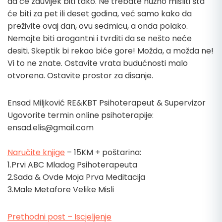
da će zauvijek biti tako. Ne trebate nužno misliti šta
će biti za pet ili deset godina, već samo kako da
preživite ovaj dan, ovu sedmicu, a onda polako.
Nemojte biti arogantni i tvrditi da se nešto neće
desiti. Skeptik bi rekao biće gore! Možda, a možda ne!
Vi to ne znate. Ostavite vrata budućnosti malo
otvorena. Ostavite prostor za disanje.
Ensad Miljković RE&KBT Psihoterapeut & Supervizor
Ugovorite termin online psihoterapije:
ensad.elis@gmail.com
Naručite knjige
– 15KM + poštarina:
1.Prvi ABC Mladog Psihoterapeuta
2.Sada & Ovde Moja Prva Meditacija
3.Male Metafore Velike Misli
Prethodni post – Iscjeljenje