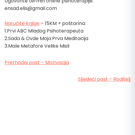
Ugovorite termin online psihoterapije:
ensad.elis@gmail.com
Naručite knjige
– 15KM + poštarina:
1.Prvi ABC Mladog Psihoterapeuta
2.Sada & Ovde Moja Prva Meditacija
3.Male Metafore Velike Misli
Prethodni post – Motivacija
Sljedeći post – Roditelj