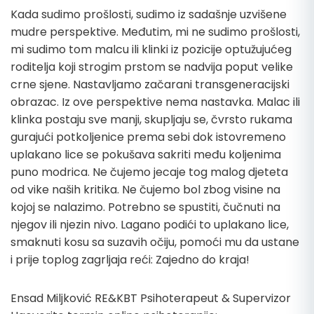
Kada sudimo prošlosti, sudimo iz sadašnje uzvišene
mudre perspektive. Međutim, mi ne sudimo prošlosti,
mi sudimo tom malcu ili klinki iz pozicije optužujućeg
roditelja koji strogim prstom se nadvija poput velike
crne sjene. Nastavljamo začarani transgeneracijski
obrazac. Iz ove perspektive nema nastavka. Malac ili
klinka postaju sve manji, skupljaju se, čvrsto rukama
gurajući potkoljenice prema sebi dok istovremeno
uplakano lice se pokušava sakriti među koljenima
puno modrica. Ne čujemo jecaje tog malog djeteta
od vike naših kritika. Ne čujemo bol zbog visine na
kojoj se nalazimo. Potrebno se spustiti, čučnuti na
njegov ili njezin nivo. Lagano podići to uplakano lice,
smaknuti kosu sa suzavih očiju, pomoći mu da ustane
i prije toplog zagrljaja reći: Zajedno do kraja!
Ensad Miljković RE&KBT Psihoterapeut & Supervizor