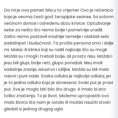
Da mi je ova pamet bila u to vrijeme! Ovo je rečenica
koja je veoma česti gost terapijske seanse. Sa sobom
većinom donosi i određenu dozu krivice. Optuživanje
sebe za nešto što nismo bolje i pametnije uradili.
Zašto nismo postavili snažnije temelje i olakšali sebi
sadašnjost i budućnost. Ta prošla persona smo i dalje
mi. Malac ili klinka koji su radili najbolje što su mogli.
Možda su i mogli i trebali bolje, ali prosto nisu. Možda i
jesu bili glupi, bolje reći, glupo ponašali. Nisu imali
sadašnje znanje, iskustvo i ožiljke. Možda su bili malo
naivni i puni nade. Svaka odluka je najbolja odluka, jer
je to jedina odluka koja je donesena. Svaki put je pravi
put. Sve je moglo biti bilo što drugo. A imalo bi isto
toliko značenja. To je život. Možemo upropastiti ovo
malo života šta nam je ostalo ili možda naučiti stvari
gledati iz jednog drugog ugla.