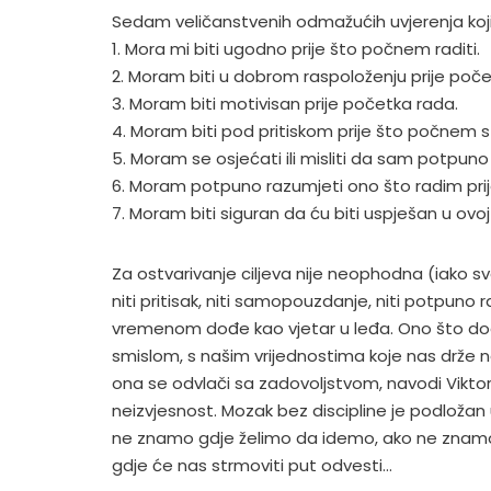
Sedam veličanstvenih odmažućih uvjerenja koji
1. Mora mi biti ugodno prije što počnem raditi.
2. Moram biti u dobrom raspoloženju prije poče
3. Moram biti motivisan prije početka rada.
4. Moram biti pod pritiskom prije što počnem 
5. Moram se osjećati ili misliti da sam potpun
6. Moram potpuno razumjeti ono što radim prij
7. Moram biti siguran da ću biti uspješan u ovoj
Za ostvarivanje ciljeva nije neophodna (iako sv
niti pritisak, niti samopouzdanje, niti potpuno r
vremenom dođe kao vjetar u leđa. Ono što dod
smislom, s našim vrijednostima koje nas drže
ona se odvlači sa zadovoljstvom, navodi Viktor
neizvjesnost. Mozak bez discipline je podložan 
ne znamo gdje želimo da idemo, ako ne znamo š
gdje će nas strmoviti put odvesti…