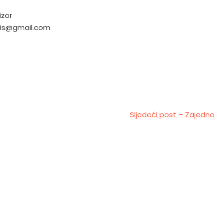
izor
lis@gmail.com
Sljedeći post – Zajedno