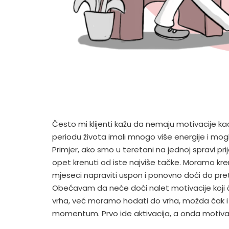
Često mi klijenti kažu da nemaju motivacije ka
periodu života imali mnogo više energije i mogli pu
Primjer, ako smo u teretani na jednoj spravi pr
opet krenuti od iste najviše tačke. Moramo kren
mjeseci napraviti uspon i ponovno doći do pret
Obećavam da neće doći nalet motivacije koji će
vrha, već moramo hodati do vrha, možda čak i 
momentum. Prvo ide aktivacija, a onda motivac