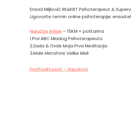
Ensad Miljković RE&KBT Psihoterapeut & Superv
Ugovorite termin online psihoterapije:
ensad.e
Naručite knjige
– 15KM + poštarina:
1.Prvi ABC Mladog Psihoterapeuta
2.Sada & Ovde Moja Prva Meditacija
3.Male Metafore Velike Misli
Prethodni post – Sapatnici