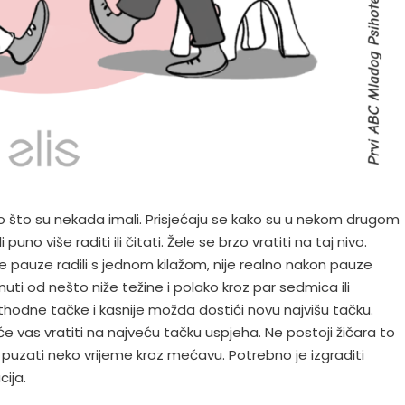
o što su nekada imali. Prisjećaju se kako su u nekom drugom
no više raditi ili čitati. Žele se brzo vratiti na taj nivo.
ije pauze radili s jednom kilažom, nije realno nakon pauze
uti od nešto niže težine i polako kroz par sedmica ili
hodne tačke i kasnije možda dostići novu najvišu tačku.
 vas vratiti na najveću tačku uspjeha. Ne postoji žičara to
puzati neko vrijeme kroz mećavu. Potrebno je izgraditi
ija.