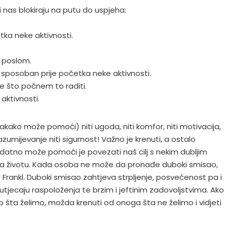
 nas blokiraju na putu do uspjeha:
tka neke aktivnosti.
s poslom.
o sposoban prije početka neke aktivnosti.
e što počnem to raditi.
 aktivnosti.
akako može pomoći) niti ugoda, niti komfor, niti motivacija,
azumijevanje niti sigurnost! Važno je krenuti, a ostalo
atno može pomoći je povezati naš cilj s nekim dubljim
 na životu. Kada osoba ne može da pronađe duboki smisao,
 Frankl. Duboki smisao zahtjeva strpljenje, posvećenost pa i
utjecaju raspoloženja te brzim i jeftinim zadovoljstvima. Ako
ta želimo, možda krenuti od onoga šta ne želimo i vidjeti